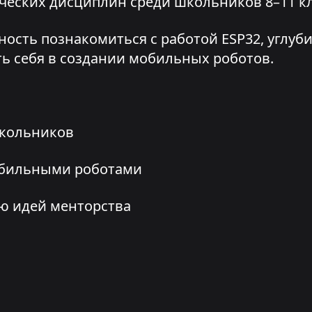
ческих дисциплин среди школьников 8–11 кл
сть познакомиться с работой ESP32, углуби
ь себя в создании мобильных роботов.
школьников
обильными роботами
ю идей менторства